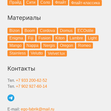
Прайд
Сити
Соло
Флайт
Флайт-классика
Материалы
Bizon
Boom
Cordova
Domus
ECOstile
Enigma
Fiji
Fusion
Kiton
Lambre
Light
Mango
Nappa
Nergis
Oregon
Romeo
Stainless
Velutto
Velvet lux
Контакты
Тел.
+7 933 200-62-52
Тел.
+7 902 927-60-14
E-mail:
ego-fabrik@mail.ru