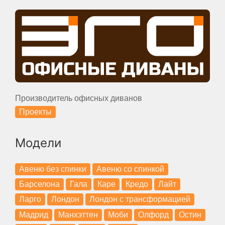
Производитель офисных диванов
Проекты
Модели
Авеню без спинки
Авеню со спинкой
Барселона
Гала
Каре
Кредо
Лайт
Ларго
Лондон
Лондон с трансформацией
Мадрид
Манхэттен
Моби
Олфорд
Остин