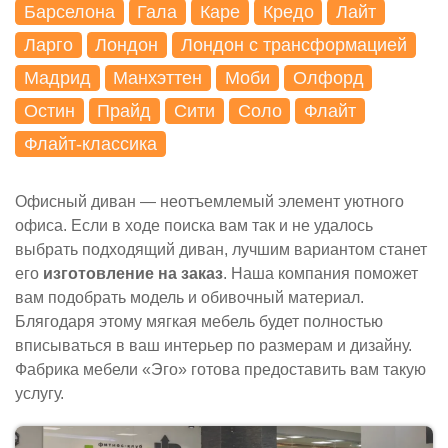
Барселона
Гала
Каре
Кредо
Лайт
Ларго
Лондон
Лондон с трансформацией
Мадрид
Манхэттен
Моби
Олфорд
Остин
Прайд
Сити
Соло
Флайт
Флайт-классика
Офисный диван — неотъемлемый элемент уютного
офиса. Если в ходе поиска вам так и не удалось
выбрать подходящий диван, лучшим вариантом станет
его
изготовление на заказ
. Наша компания поможет
вам подобрать модель и обивочный материал.
Блягодаря этому мягкая мебель будет полностью
вписываться в ваш интерьер по размерам и дизайну.
Фабрика мебели «Эго» готова предоставить вам такую
услугу.