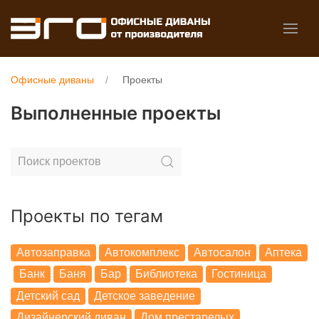
Офисные диваны
Проекты
Выполненные проекты
Проекты по тегам
Автозаправка
Автокомплекс
Автосалон
Аптека
Банк
Баня
Бар
Библиотека
Гостиница
Детский сад
Детское заведение
Дизайнерский диван
Дом престарелых