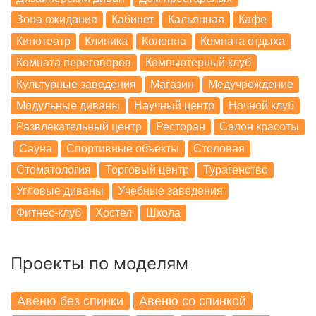
Зона ожидания
Кабинет
Кальянная
Кафе
Кинотеатр
Клиника
Колонна
Комната отдыха
Комната переговоров
Компьютерный клуб
Культурные заведения
Магазин
Медучреждение
Модульные диваны
Научный центр
Ночной клуб
Развлекательный центр
Ресторан
Салон красоты
Сауна
Спортивные объекты
Столовая
Стоматология
Торговый центр
Турагенство
Угловые диваны
Учебные заведения
Фитнес-клуб
Хостел
Школа
Проекты по моделям
Авеню без спинки
Авеню со спинкой